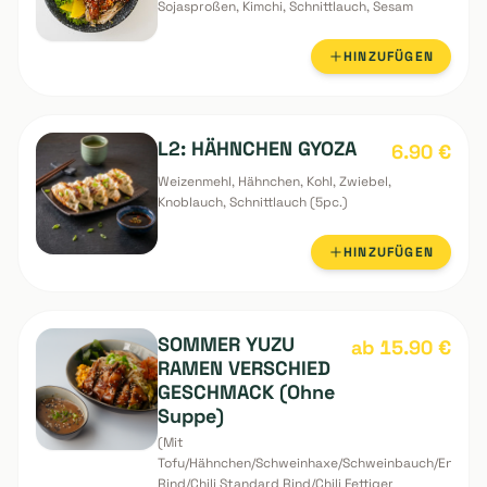
Teriyaki Chili Chicken
14.90
€
Wings Don
Chili Chickenwings + Reis, Salat, Mais,
Sojasproßen, Kimchi, Schnittlauch, Sesam
HINZUFÜGEN
L2: HÄHNCHEN GYOZA
6.90
€
Weizenmehl, Hähnchen, Kohl, Zwiebel,
Knoblauch, Schnittlauch (5pc.)
HINZUFÜGEN