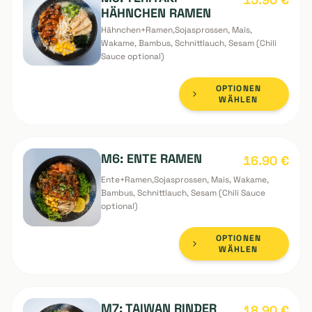
OPTIONEN
WÄHLEN
M5: TERIYAKI
15.90
€
HÄHNCHEN RAMEN
Hähnchen+Ramen,Sojasprossen, Mais,
Wakame, Bambus, Schnittlauch, Sesam (Chili
Sauce optional)
OPTIONEN
WÄHLEN
M6: ENTE RAMEN
16.90
€
Ente+Ramen,Sojasprossen, Mais, Wakame,
Bambus, Schnittlauch, Sesam (Chili Sauce
optional)