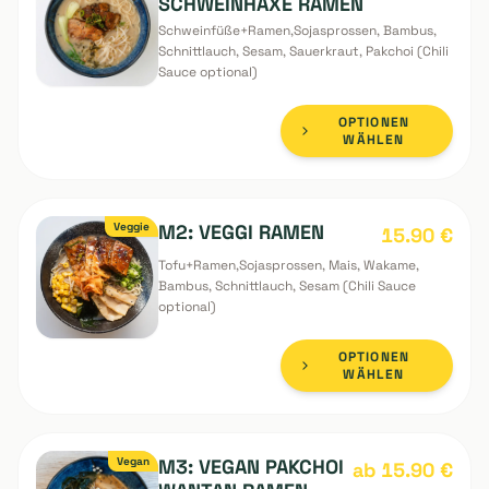
OPTIONEN
WÄHLEN
M1: TAIWAN TWIKO
19.90
€
SCHWEINHAXE RAMEN
Schweinfüße+Ramen,Sojasprossen, Bambus,
Schnittlauch, Sesam, Sauerkraut, Pakchoi (Chili
Sauce optional)
OPTIONEN
WÄHLEN
Veggie
M2: VEGGI RAMEN
15.90
€
Tofu+Ramen,Sojasprossen, Mais, Wakame,
Bambus, Schnittlauch, Sesam (Chili Sauce
optional)