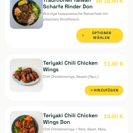
(mit Schnittlauch) (2pc.)
HINZUFÜGEN
Traditionell Taiwan
ab 18.90
€
Scharfe Rinder Don
Würzige taiwanesische Reisschale mit
pikantem Rindfleisch.
OPTIONEN
WÄHLEN
Teriyaki Chili Chicken
11.90
€
Wings
Chili Chickenwings, Sesam (6pc.)
HINZUFÜGEN