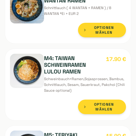
OPTIONEN
WÄHLEN
Vegan
M3: VEGAN PAKCHOI
ab 15.90
€
WANTAN RAMEN
Schnittlauch ( 4 WANTAN + RAMEN ) / 8
WANTAN *Ei + EUR 2
OPTIONEN
WÄHLEN
M4: TAIWAN
17.90
€
SCHWEINRAMEN
LULOU RAMEN
Schweinbauch+Ramen,Sojasprossen, Bambus,
Schnittlauch, Sesam, Sauerkraut, Pakchoi (Chili
Sauce optional)