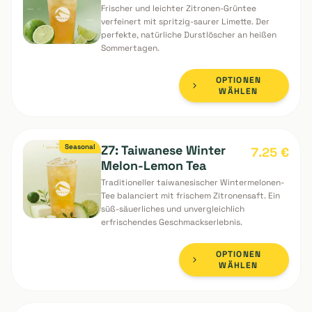
SEASONAL SPECIALS
Seasonal
Z6: Sommer Grün -
7.25
€
Limette
Frischer und leichter Zitronen-Grüntee
verfeinert mit spritzig-saurer Limette. Der
perfekte, natürliche Durstlöscher an heißen
Sommertagen.
OPTIONEN
WÄHLEN
Seasonal
Z7: Taiwanese Winter
7.25
€
Melon-Lemon Tea
Traditioneller taiwanesischer Wintermelonen-
Tee balanciert mit frischem Zitronensaft. Ein
süß-säuerliches und unvergleichlich