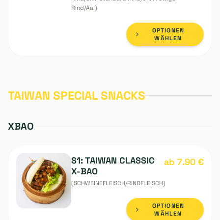
SOMMER YUZU
ab 15.90
€
RAMEN VERSCHIED
GESCHMACK (Ohne
Suppe)
(Mit
Tofu/Hähnchen/Schweinhaxe/Schweinbauch/Ente/Ter
Rind/Chili Standard Rind/Chili Fettiger
Rind/Aal)
OPTIONEN
WÄHLEN
TAIWAN SPECIAL SNACKS
XBAO