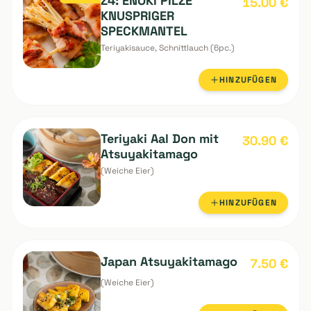
Teriyakisauce, Schnittlauch (6pc.)
HINZUFÜGEN
Seasonal
Z4: ENOKI PILZE
15.00
€
KNUSPRIGER
SPECKMANTEL
Teriyakisauce, Schnittlauch (6pc.)
HINZUFÜGEN
Teriyaki Aal Don mit
30.90
€
Atsuyakitamago
(Weiche Eier)
HINZUFÜGEN