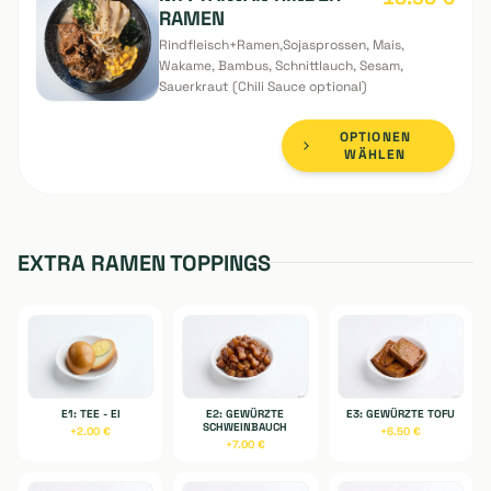
OPTIONEN
WÄHLEN
M7: TAIWAN RINDER
18.90
€
RAMEN
Rindfleisch+Ramen,Sojasprossen, Mais,
Wakame, Bambus, Schnittlauch, Sesam,
Sauerkraut (Chili Sauce optional)
OPTIONEN
WÄHLEN
EXTRA RAMEN TOPPINGS