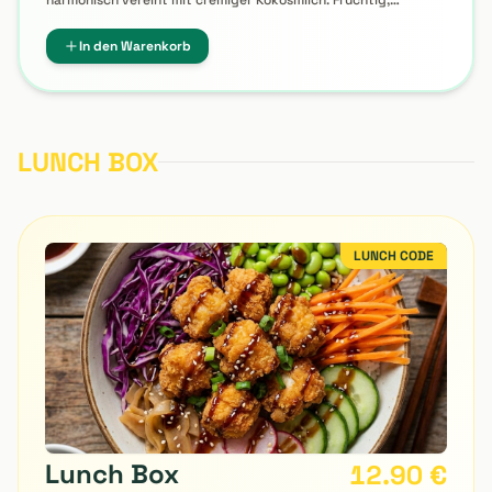
Wassermelon Cocos
8,50
€
Erfrischender Sommertee aus saftigem Wassermelonensaft
harmonisch vereint mit cremiger Kokosmilch. Fruchtig,
tropisch und unwiderstehlich leicht – der perfekte Genuss für
heiße Tage.
In den Warenkorb
LUNCH BOX
LUNCH CODE