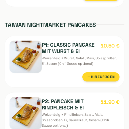
L3: SCHWEINEFLEISCH
6.90
€
GYOZA
Weizenmehl, Schweinefleisch, Kohl, Zwiebel,
Knoblauch, Schnittlauch (5pc.)
HINZUFÜGEN
TAIWAN NIGHTMARKET PANCAKES
P1: CLASSIC PANCAKE
10.50
€
MIT WURST & EI
Weizenteig + Wurst, Salat, Mais, Sojasproßen,
Ei, Sesam (Chili Sauce optional)
HINZUFÜGEN