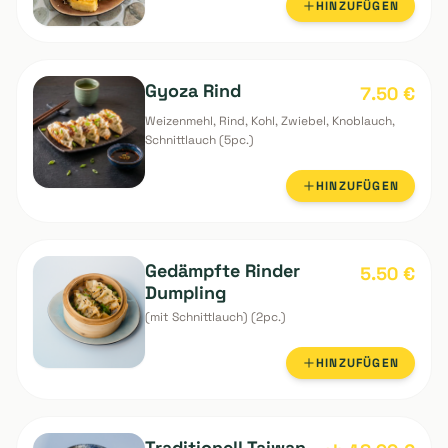
Japan Atsuyakitamago
7.50
€
(Weiche Eier)
HINZUFÜGEN
Gyoza Rind
7.50
€
Weizenmehl, Rind, Kohl, Zwiebel, Knoblauch,
Schnittlauch (5pc.)
HINZUFÜGEN
Gedämpfte Rinder
5.50
€
Dumpling