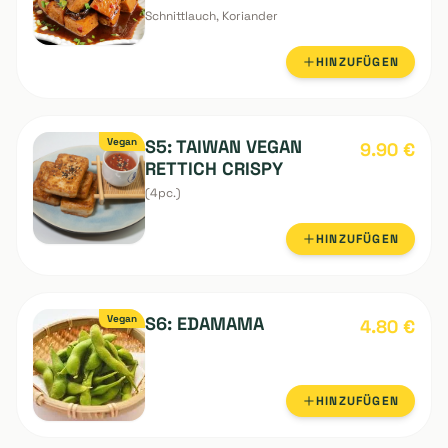
HINZUFÜGEN
Vegan
S4: TAIWAN
7.90
€
TRADITIONELL GEWÜRZ
TOFU MIT BAUMPILZ
Schnittlauch, Koriander
HINZUFÜGEN
Vegan
S5: TAIWAN VEGAN
9.90
€
RETTICH CRISPY
(4pc.)
HINZUFÜGEN