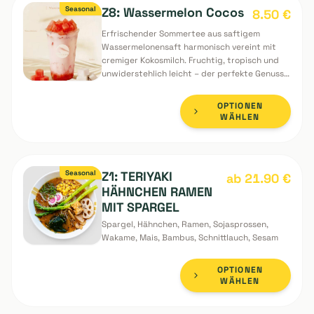
erfrischendes Geschmackserlebnis.
OPTIONEN
WÄHLEN
Seasonal
Z8: Wassermelon Cocos
8.50
€
Erfrischender Sommertee aus saftigem
Wassermelonensaft harmonisch vereint mit
cremiger Kokosmilch. Fruchtig, tropisch und
unwiderstehlich leicht – der perfekte Genuss
für heiße Tage.
OPTIONEN
WÄHLEN
Seasonal
Z1: TERIYAKI
ab 21.90
€
HÄHNCHEN RAMEN
MIT SPARGEL