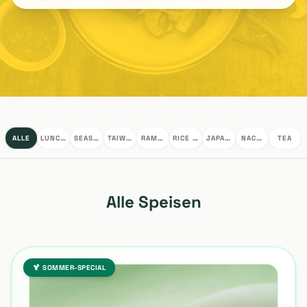
ALLE
LUNCH BOX
SEASONAL SPECIALS
TAIWAN SPECIAL SNACKS
RAMEN
RICE BOWL
JAPANESE SAKE
NACHTISCH
TEA
Alle Speisen