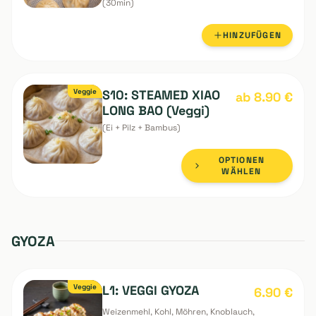
S9 STEAMED XIAO
16.90
€
LONG BAO
(Schweinefleisch)
(8pc.)
(30min)
HINZUFÜGEN
Veggie
S10: STEAMED XIAO
ab 8.90
€
LONG BAO (Veggi)
(Ei + Pilz + Bambus)
OPTIONEN
WÄHLEN