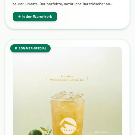
Sommer Grün - Limette
7,25
€
Frischer und leichter Zitronen-Grüntee verfeinert mit spritzig-
saurer Limette. Der perfekte, natürliche Durstlöscher an
heißen Sommertagen.
In den Warenkorb
🍹 SOMMER-SPECIAL