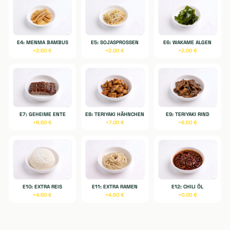
E1: TEE - EI
E2: GEWÜRZTE
E3: GEWÜRZTE TOFU
SCHWEINBAUCH
+
2.00
€
+
6.50
€
+
7.00
€
E4: MENMA BAMBUS
E5: SOJASPROSSEN
E6: WAKAME ALGEN
+
2.50
€
+
2.00
€
+
2.00
€
E7: GEHEIME ENTE
E8: TERIYAKI HÄHNCHEN
E9: TERIYAKI RIND
+
8.50
€
+
7.00
€
+
8.50
€