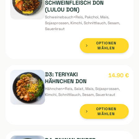
OPTIONEN
WÄHLEN
D2: TAIWAN
16.90
€
TRADITIONELL
SCHWEINFLEISCH DON
(LULOU DON)
Schweinebauch+Reis, Pakchoi, Mais,
Sojasprossen, Kimchi, Schnittlauch, Sesam,
Sauerkraut
OPTIONEN
WÄHLEN
D3: TERIYAKI
14.90
€
HÄHNCHEN DON
Hähnchen+Reis, Salat, Mais, Sojasprossen,
Kimchi, Schnittlauch, Sesam, Sauerkraut