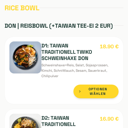
E12: CHILI ÖL
E10: EXTRA REIS
E11: EXTRA RAMEN
+
0.00
€
+
4.50
€
+
4.50
€
RICE BOWL
DON | REISBOWL (+TAIWAN TEE-EI 2 EUR)
D1: TAIWAN
18.90
€
TRADITIONELL TWIKO
SCHWEINHAXE DON
Schweinshaxe+Reis, Salat, Sojasprossen,
Kimchi, Schnittlauch, Sesam, Sauerkraut,
Chilipulver