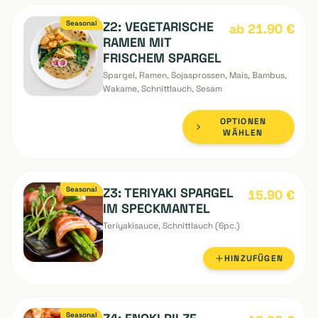
Spargel, Hähnchen, Ramen, Sojasprossen,
Wakame, Mais, Bambus, Schnittlauch, Sesam
OPTIONEN
WÄHLEN
Seasonal
Z2: VEGETARISCHE
ab 21.90
€
RAMEN MIT
FRISCHEM SPARGEL
Spargel, Ramen, Sojasprossen, Mais, Bambus,
Wakame, Schnittlauch, Sesam
OPTIONEN
WÄHLEN
Seasonal
Z3: TERIYAKI SPARGEL
15.90
€
IM SPECKMANTEL