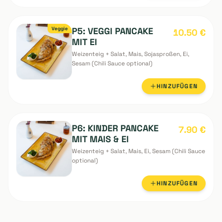
Vegan
P4: VEGAN PANCAKE
10.00
€
MIT KIMCHI
Weizenteig + Salat, Mais, Sojasproßen, Sesam
(Chili Sauce optional)
HINZUFÜGEN
Veggie
P5: VEGGI PANCAKE
10.50
€
MIT EI
Weizenteig + Salat, Mais, Sojasproßen, Ei,
Sesam (Chili Sauce optional)
HINZUFÜGEN
P6: KINDER PANCAKE
7.90
€
MIT MAIS & EI
Weizenteig + Salat, Mais, Ei, Sesam (Chili Sauce