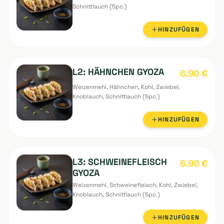
GYOZA
Veggie
L1: VEGGI GYOZA
6.90
€
Weizenmehl, Kohl, Möhren, Knoblauch,
Schnittlauch (5pc.)
HINZUFÜGEN
L2: HÄHNCHEN GYOZA
6.90
€
Weizenmehl, Hähnchen, Kohl, Zwiebel,
Knoblauch, Schnittlauch (5pc.)
HINZUFÜGEN