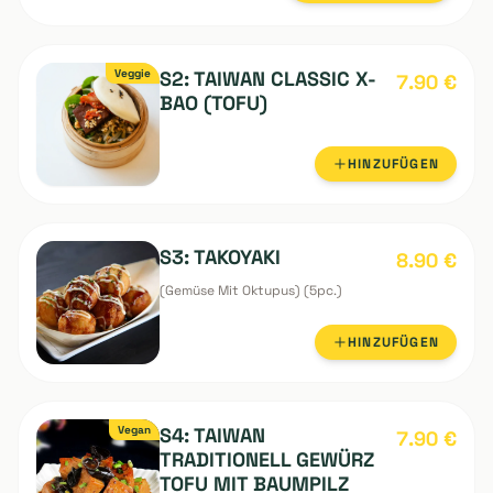
S1: TAIWAN CLASSIC
ab 7.90
€
X-BAO
(SCHWEINEFLEISCH/RINDFLEISCH)
OPTIONEN
WÄHLEN
Veggie
S2: TAIWAN CLASSIC X-
7.90
€
BAO (TOFU)
HINZUFÜGEN
S3: TAKOYAKI
8.90
€
(Gemüse Mit Oktupus) (5pc.)